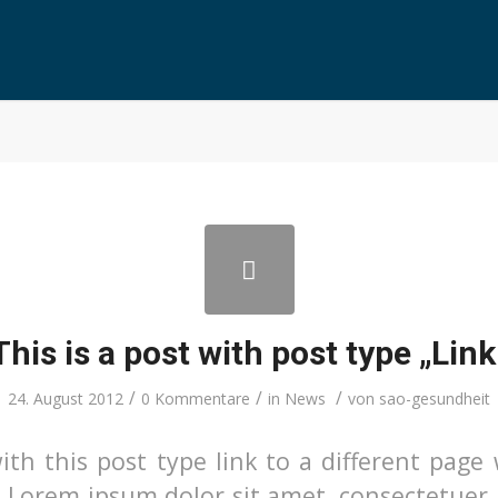
This is a post with post type „Link
/
/
/
24. August 2012
0 Kommentare
in
News
von
sao-gesundheit
ith this post type link to a different page 
. Lorem ipsum dolor sit amet, consectetuer 